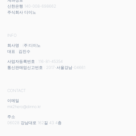
계좌정보
신한은행 140-008-698662
주식회사 디이노
INFO
회사명 : (주)디이노
대표 : 김진수
사업자등록번호 : 116-81-45354
통신판매업신고번호 : 2017-서울강남-04661
CONTACT
이메일
mk2hero@dinno.kr
주소
06028 강남대로 162길 43 4층